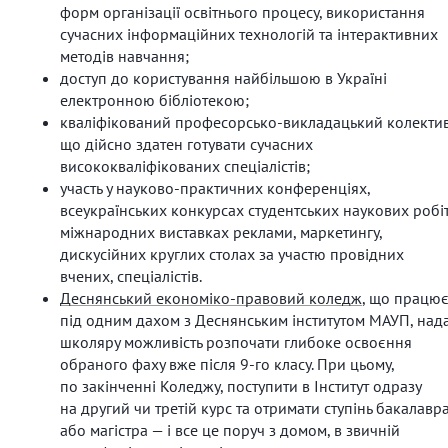
форм організації освітнього процесу, використання
сучасних інформаційних технологій та інтерактивних
методів навчання;
доступ до користування найбільшою в Україні
електронною бібліотекою;
кваліфікований професорсько-викладацький колектив
що дійсно здатен готувати сучасних
висококваліфікованих спеціалістів;
участь у науково-практичних конференціях,
всеукраїнських конкурсах студентських наукових робіт
міжнародних виставках реклами, маркетингу,
дискусійних круглих столах за участю провідних
вчених, спеціалістів.
Деснянський економіко-правовий коледж
, що працю
під одним дахом з Деснянським інститутом МАУП, над
школяру можливість розпочати глибоке освоєння
обраного фаху вже після 9-го класу. При цьому,
по закінченні Коледжу, поступити в Інститут одразу
на другий чи третій курс та отримати ступінь бакалавр
або магістра — і все це поруч з домом, в звичній